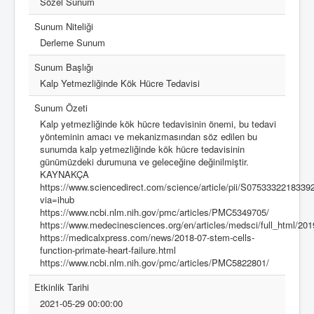
Sözel Sunum
Sunum Niteliği
Derleme Sunum
Sunum Başlığı
Kalp Yetmezliğinde Kök Hücre Tedavisi
Sunum Özeti
Kalp yetmezliğinde kök hücre tedavisinin önemi, bu tedavi
yönteminin amacı ve mekanizmasından söz edilen bu
sunumda kalp yetmezliğinde kök hücre tedavisinin
günümüzdeki durumuna ve geleceğine değinilmiştir.
KAYNAKÇA
https://www.sciencedirect.com/science/article/pii/S0753332218339
via=ihub
https://www.ncbi.nlm.nih.gov/pmc/articles/PMC5349705/
https://www.medecinesciences.org/en/articles/medsci/full_html/
https://medicalxpress.com/news/2018-07-stem-cells-
function-primate-heart-failure.html
https://www.ncbi.nlm.nih.gov/pmc/articles/PMC5822801/
Etkinlik Tarihi
2021-05-29 00:00:00