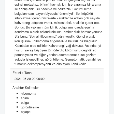
spinal metastaz, birincil kaynak için işe yaramaz bir arama
ile sonuçlanır. Bu nedenle ve belirsizlik Görüntüleme
bulgularından lezyon biyopsisi önemliydi. Bol köpüklü
sitoplazma içeren hücrelerle karakterize edilen çok sayıda
kahverengi adiposit vardır. mikroskobik analizle işaret etti.
Sonuç: Bu vakanın tüm klinik bulgularını cauda equina
sendromu olarak adlandırabiliriz. lomber disk herniasyonuna.
Biz buna “Spinal Hibernoma” adını verdik. Genel olarak
konuşursak, hibernomalar genellikle belirsiz bir bulgudur.
Kalıntıdan elde edilirler kahverengi yağ dokusu. Aslında; iyi
huylu, yavaş büyüyen tümörlerdir, kötü huylu değildirler.
potansiyeldir ve diğer yandan asemptomatik ise gözlem
yoluyla izlenebilirler. görüntüleme. Semptomatik cerrahi ise
tümörün dekompresyonu ve eksizyonu endikedir.
Etkinlik Tarihi
2021-05-29 00:00:00
Anahtar Kelimeler
hibernoma
spinal
bulgu
görüntüleme
biyopsi