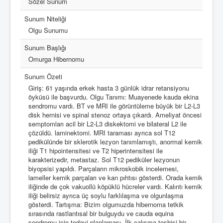
Sözel Sunum
Sunum Niteliği
Olgu Sunumu
Sunum Başlığı
Omurga Hibernomu
Sunum Özeti
Giriş: 61 yaşında erkek hasta 3 günlük idrar retansiyonu
öyküsü ile başvurdu. Olgu Tanımı: Muayenede kauda ekina
sendromu vardı. BT ve MRI ile görüntüleme büyük bir L2-L3
disk hernisi ve spinal stenoz ortaya çıkardı. Ameliyat öncesi
semptomları acil bir L2-L3 diskektomi ve bilateral L2 ile
çözüldü. laminektomi. MRI taraması ayrıca sol T12
pedikülünde bir sklerotik lezyon tanımlamıştı, anormal kemik
iliği T1 hipointensitesi ve T2 hiperintensitesi ile
karakterizedir, metastaz. Sol T12 pediküler lezyonun
biyopsisi yapıldı. Parçaların mikroskobik incelemesi,
lameller kemik parçaları ve kan pıhtısı gösterdi. Orada kemik
iliğinde de çok vakuollü köpüklü hücreler vardı. Kalıntı kemik
iliği belirsiz ayrıca üç soylu farklılaşma ve olgunlaşma
gösterdi. Tartışma: Bizim olgumuzda hibernoma tetkik
sırasında rastlantısal bir bulguydu ve cauda equina
sendromu için tedavi planlaması. İlk çalışma teşhisi bir