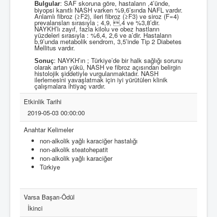
: SAF skoruna göre, hastaların ,4’ünde,
Bulgular
biyopsi kanıtlı NASH varken %9,6’sında NAFL vardır.
Anlamlı fibroz (≥F2),
ileri fibroz (≥F3)
ve
siroz (F=4)
prevalansları sırasıyla ; 4,9, ,4 ve %3,8’dir.
NAYKH’lı zayıf, fazla kilolu
ve
obez hastların
yüzdeleri sırasıyla : %6,4, 2,6 ve a’dir. Hastaların
b,9’unda metabolik sendrom, 3,5’inde Tip 2 Diabetes
Mellitus
vardır.
: NAYKH’ın ; Türkiye’de bir halk sağlığı sorunu
Sonuç
olarak artan yükü, NASH ve fibroz açısından belirgin
histolojik şiddetiyle
vurgulanmaktadır. NASH
ilerlemesini yavaşlatmak için iyi yürütülen klinik
çalışmalara ihtiyaç vardır.
Etkinlik Tarihi
2019-05-03 00:00:00
Anahtar Kelimeler
non-alkolik yağlı karaciğer hastalığı
non-alkolik steatohepatit
non-alkolik yağlı karaciğer
Türkiye
Varsa Başarı-Ödül
İkinci