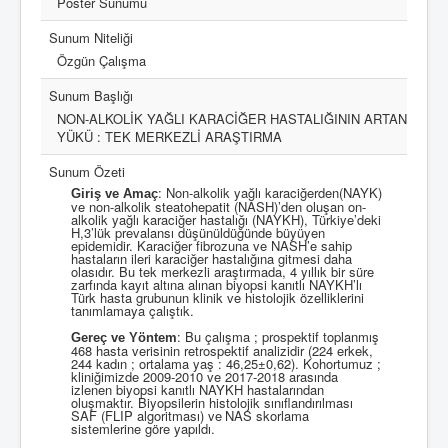
Poster Sunumu
Sunum Niteliği
Özgün Çalışma
Sunum Başlığı
NON-ALKOLİK YAĞLI KARACİĞER HASTALIĞININ ARTAN
YÜKÜ : TEK MERKEZLİ ARAŞTIRMA
Sunum Özeti
: Non-alkolik yağlı karaciğerden(NAYK)
Giriş ve Amaç
ve non-alkolik steatohepatit (NASH)’den oluşan on-
alkolik yağlı
karaciğer hastalığı (NAYKH), Türkiye’deki
H,3’lük prevalansı düşünüldüğünde büyüyen
epidemidir. Karaciğer fibrozuna ve
NASH’e sahip
hastaların ileri karaciğer hastalığına gitmesi daha
olasıdır. Bu tek merkezli araştırmada, 4 yıllık bir süre
zarfında kayıt altına alınan biyopsi kanıtlı NAYKH’lı
Türk hasta grubunun klinik ve histolojik özelliklerini
tanımlamaya çalıştık.
: Bu çalışma ; prospektif toplanmış
Gereç ve Yöntem
468 hasta verisinin retrospektif analizidir (224 erkek,
244 kadın ;
ortalama yaş : 46,25±0,62). Kohortumuz ;
kliniğimizde 2009-2010 ve 2017-2018 arasında
izlenen biyopsi kanıtlı NAYKH hastalarından
oluşmaktır. Biyopsilerin histolojik sınıflandırılması
SAF
(FLIP algoritması)
ve
NAS skorlama
sistemlerine göre
yapıldı.