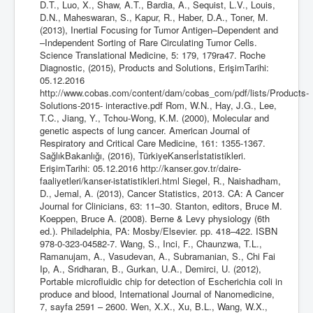
D.T., Luo, X., Shaw, A.T., Bardia, A., Sequist, L.V., Louis,
D.N., Maheswaran, S., Kapur, R., Haber, D.A., Toner, M.
(2013), Inertial Focusing for Tumor Antigen–Dependent and
–Independent Sorting of Rare Circulating Tumor Cells.
Science Translational Medicine, 5: 179, 179ra47. Roche
Diagnostic, (2015), Products and Solutions, ErişimTarihi:
05.12.2016
http://www.cobas.com/content/dam/cobas_com/pdf/lists/Products-
Solutions-2015- interactive.pdf Rom, W.N., Hay, J.G., Lee,
T.C., Jiang, Y., Tchou-Wong, K.M. (2000), Molecular and
genetic aspects of lung cancer. American Journal of
Respiratory and Critical Care Medicine, 161: 1355-1367.
SağlıkBakanlığı, (2016), TürkiyeKanserİstatistikleri.
ErişimTarihi: 05.12.2016 http://kanser.gov.tr/daire-
faaliyetleri/kanser-istatistikleri.html Siegel, R., Naishadham,
D., Jemal, A. (2013), Cancer Statistics, 2013. CA: A Cancer
Journal for Clinicians, 63: 11–30. Stanton, editors, Bruce M.
Koeppen, Bruce A. (2008). Berne & Levy physiology (6th
ed.). Philadelphia, PA: Mosby/Elsevier. pp. 418–422. ISBN
978-0-323-04582-7. Wang, S., Inci, F., Chaunzwa, T.L.,
Ramanujam, A., Vasudevan, A., Subramanian, S., Chi Fai
Ip, A., Sridharan, B., Gurkan, U.A., Demirci, U. (2012),
Portable microfluidic chip for detection of Escherichia coli in
produce and blood, International Journal of Nanomedicine,
7, sayfa 2591 – 2600. Wen, X.X., Xu, B.L., Wang, W.X.,