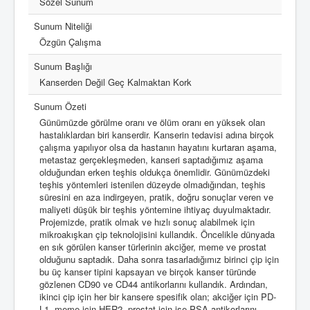
Sözel Sunum
Sunum Niteliği
Özgün Çalışma
Sunum Başlığı
Kanserden Değil Geç Kalmaktan Kork
Sunum Özeti
Günümüzde görülme oranı ve ölüm oranı en yüksek olan
hastalıklardan biri kanserdir. Kanserin tedavisi adına birçok
çalışma yapılıyor olsa da hastanın hayatını kurtaran aşama,
metastaz gerçekleşmeden, kanseri saptadığımız aşama
olduğundan erken teşhis oldukça önemlidir. Günümüzdeki
teşhis yöntemleri istenilen düzeyde olmadığından, teşhis
süresini en aza indirgeyen, pratik, doğru sonuçlar veren ve
maliyeti düşük bir teşhis yöntemine ihtiyaç duyulmaktadır.
Projemizde, pratik olmak ve hızlı sonuç alabilmek için
mikroakışkan çip teknolojisini kullandık. Öncelikle dünyada
en sık görülen kanser türlerinin akciğer, meme ve prostat
olduğunu saptadık. Daha sonra tasarladığımız birinci çip için
bu üç kanser tipini kapsayan ve birçok kanser türünde
gözlenen CD90 ve CD44 antikorlarını kullandık. Ardından,
ikinci çip için her bir kansere spesifik olan; akciğer için PD-
L1, meme için HER2, prostat için ise PSA antikorlarını