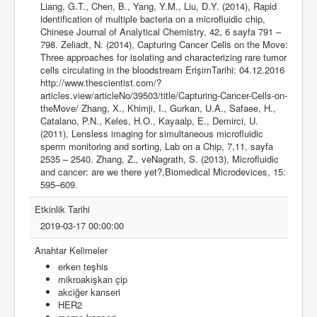
Liang, G.T., Chen, B., Yang, Y.M., Liu, D.Y. (2014), Rapid
identification of multiple bacteria on a microfluidic chip,
Chinese Journal of Analytical Chemistry, 42, 6 sayfa 791 –
798. Zeliadt, N. (2014), Capturing Cancer Cells on the Move:
Three approaches for isolating and characterizing rare tumor
cells circulating in the bloodstream ErişimTarihi: 04.12.2016
http://www.thescientist.com/?
articles.view/articleNo/39503/title/Capturing-Cancer-Cells-on-
theMove/ Zhang, X., Khimji, I., Gurkan, U.A., Safaee, H.,
Catalano, P.N., Keles, H.O., Kayaalp, E., Demirci, U.
(2011), Lensless imaging for simultaneous microfluidic
sperm monitoring and sorting, Lab on a Chip, 7,11, sayfa
2535 – 2540. Zhang, Z., veNagrath, S. (2013), Microfluidic
and cancer: are we there yet?,Biomedical Microdevices, 15:
595–609.
Etkinlik Tarihi
2019-03-17 00:00:00
Anahtar Kelimeler
erken teşhis
mikroakışkan çip
akciğer kanseri
HER2