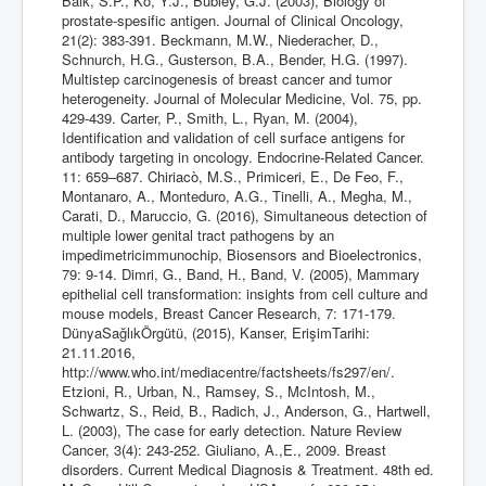
Balk, S.P., Ko, Y.J., Bubley, G.J. (2003), Biology of
prostate-spesific antigen. Journal of Clinical Oncology,
21(2): 383-391. Beckmann, M.W., Niederacher, D.,
Schnurch, H.G., Gusterson, B.A., Bender, H.G. (1997).
Multistep carcinogenesis of breast cancer and tumor
heterogeneity. Journal of Molecular Medicine, Vol. 75, pp.
429-439. Carter, P., Smith, L., Ryan, M. (2004),
Identification and validation of cell surface antigens for
antibody targeting in oncology. Endocrine-Related Cancer.
11: 659–687. Chiriacò, M.S., Primiceri, E., De Feo, F.,
Montanaro, A., Monteduro, A.G., Tinelli, A., Megha, M.,
Carati, D., Maruccio, G. (2016), Simultaneous detection of
multiple lower genital tract pathogens by an
impedimetricimmunochip, Biosensors and Bioelectronics,
79: 9-14. Dimri, G., Band, H., Band, V. (2005), Mammary
epithelial cell transformation: insights from cell culture and
mouse models, Breast Cancer Research, 7: 171-179.
DünyaSağlıkÖrgütü, (2015), Kanser, ErişimTarihi:
21.11.2016,
http://www.who.int/mediacentre/factsheets/fs297/en/.
Etzioni, R., Urban, N., Ramsey, S., McIntosh, M.,
Schwartz, S., Reid, B., Radich, J., Anderson, G., Hartwell,
L. (2003), The case for early detection. Nature Review
Cancer, 3(4): 243-252. Giuliano, A.,E., 2009. Breast
disorders. Current Medical Diagnosis & Treatment. 48th ed.