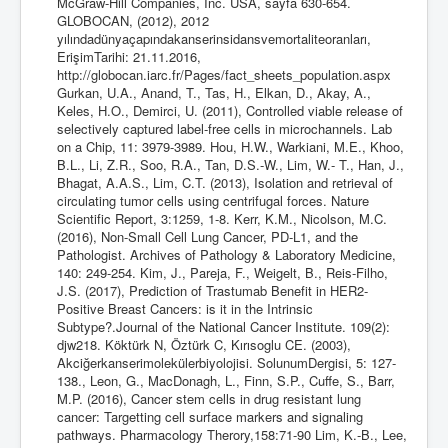
McGraw-Hill Companies, Inc. USA, sayfa 630-654.
GLOBOCAN, (2012), 2012
yılındadünyaçapındakanserinsidansvemortaliteoranları,
ErişimTarihi: 21.11.2016,
http://globocan.iarc.fr/Pages/fact_sheets_population.aspx
Gurkan, U.A., Anand, T., Tas, H., Elkan, D., Akay, A.,
Keles, H.O., Demirci, U. (2011), Controlled viable release of
selectively captured label-free cells in microchannels. Lab
on a Chip, 11: 3979-3989. Hou, H.W., Warkiani, M.E., Khoo,
B.L., Li, Z.R., Soo, R.A., Tan, D.S.-W., Lim, W.- T., Han, J.,
Bhagat, A.A.S., Lim, C.T. (2013), Isolation and retrieval of
circulating tumor cells using centrifugal forces. Nature
Scientific Report, 3:1259, 1-8. Kerr, K.M., Nicolson, M.C.
(2016), Non-Small Cell Lung Cancer, PD-L1, and the
Pathologist. Archives of Pathology & Laboratory Medicine,
140: 249-254. Kim, J., Pareja, F., Weigelt, B., Reis-Filho,
J.S. (2017), Prediction of Trastumab Benefit in HER2-
Positive Breast Cancers: is it in the Intrinsic
Subtype?.Journal of the National Cancer Institute. 109(2):
djw218. Köktürk N, Öztürk C, Kırısoglu CE. (2003),
Akciğerkanserimolekülerbiyolojisi. SolunumDergisi, 5: 127-
138., Leon, G., MacDonagh, L., Finn, S.P., Cuffe, S., Barr,
M.P. (2016), Cancer stem cells in drug resistant lung
cancer: Targetting cell surface markers and signaling
pathways. Pharmacology Therory,158:71-90 Lim, K.-B., Lee,