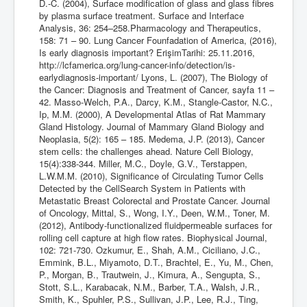
D.-C. (2004), Surface modification of glass and glass fibres
by plasma surface treatment. Surface and Interface
Analysis, 36: 254–258.Pharmacology and Therapeutics,
158: 71 – 90. Lung Cancer Founfadation of America, (2016),
Is early diagnosis important? ErişimTarihi: 25.11.2016,
http://lcfamerica.org/lung-cancer-info/detection/is-
earlydiagnosis-important/ Lyons, L. (2007), The Biology of
the Cancer: Diagnosis and Treatment of Cancer, sayfa 11 –
42. Masso-Welch, P.A., Darcy, K.M., Stangle-Castor, N.C.,
Ip, M.M. (2000), A Developmental Atlas of Rat Mammary
Gland Histology. Journal of Mammary Gland Biology and
Neoplasia, 5(2): 165 – 185. Medema, J.P. (2013), Cancer
stem cells: the challenges ahead. Nature Cell Biology,
15(4):338-344. Miller, M.C., Doyle, G.V., Terstappen,
L.W.M.M. (2010), Significance of Circulating Tumor Cells
Detected by the CellSearch System in Patients with
Metastatic Breast Colorectal and Prostate Cancer. Journal
of Oncology, Mittal, S., Wong, I.Y., Deen, W.M., Toner, M.
(2012), Antibody-functionalized fluidpermeable surfaces for
rolling cell capture at high flow rates. Biophysical Journal,
102: 721-730. Ozkumur, E., Shah, A.M., Ciciliano, J.C.,
Emmink, B.L., Miyamoto, D.T., Brachtel, E., Yu, M., Chen,
P., Morgan, B., Trautwein, J., Kimura, A., Sengupta, S.,
Stott, S.L., Karabacak, N.M., Barber, T.A., Walsh, J.R.,
Smith, K., Spuhler, P.S., Sullivan, J.P., Lee, R.J., Ting,