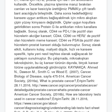
kullandık. Öncelikle, plazma işlemine maruz bırakılan
camları ve lazer kesiciyle ürettiğimiz PMMA’yı çift taraflı
bant aracılığıyla birleştirdik. Daha sonra hedeflediğimiz
kansere uygun antikoru bağlayabilmek için mikro akışkan
çipin yüzey kimyasını değiştirdik. Çipler uygun koşullara
getirildikten sonra Protein G ile antikorları mikro kanallara
bağladık. Sonuç olarak, CD44 ve PD-L1’de pozitif olan
hücrelerin akciğer kanseri; CD44, CD90 ve HER2’ de pozitif
olan hücrelerin meme kanseri; CD44 ve PSA’da pozitif olan
hücrelerin prostat kanseri olduğu bulunmuştur. Sonuç olarak
etkili, kullanımı kolay, maliyeti düşük, hızlı ve kansere
spesifik, tıpta yeni nesil teşhise olanak sağlayacak bir
yaklaşım sunulmuştur. Bu çalışmada, mikroakışkan
teknolojisinin, bu üç kanser türünün dışında, birçok kanser
türüne uygulanabileceği görülmüştür. KAYNAKÇA: Ahmed
N., Dawson M., Smith C. ve Wood E. (2007), Cancer.
Biology of Disease, sayfa 475-514. American Cancer
Society, (2016a), What is prostate cancer?,ErişimTarihi:
28.11.2016, http://www.cancer.org/cancer/prostatecancer/
detailedguide/prostate-cancer-whatis-prostate-cancer
American Cancer Society, (2016b), How are laboratory tests
used in cancer medicine?,ErişimTarihi: 28.11.2016,
https://www.cancer.gov/about-
cancer/diagnosisstaging/understanding-lab-tests-fact-sheet