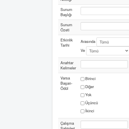
Sunum
Başlığı
Sunum
Özeti
Etkinlik
Arasında
Tarihi
Ve
Anahtar
Kelimeler
Varsa
Birinci
Başarı-
Diğer
Ödül
Yok
Üçüncü
İkinci
Çalışma
Sahipleri