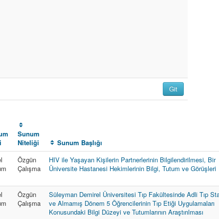
um
Sunum
i
Niteliği
Sunum Başlığı
l
Özgün
HIV ile Yaşayan Kişilerin Partnerlerinin Bilgilendirilmesi, Bir
um
Çalışma
Üniversite Hastanesi Hekimlerinin Bilgi, Tutum ve Görüşleri
l
Özgün
Süleyman Demirel Üniversitesi Tıp Fakültesinde Adli Tıp Sta
um
Çalışma
ve Almamış Dönem 5 Öğrencilerinin Tıp Etiği Uygulamaları
Konusundaki Bilgi Düzeyi ve Tutumlarının Araştırılması