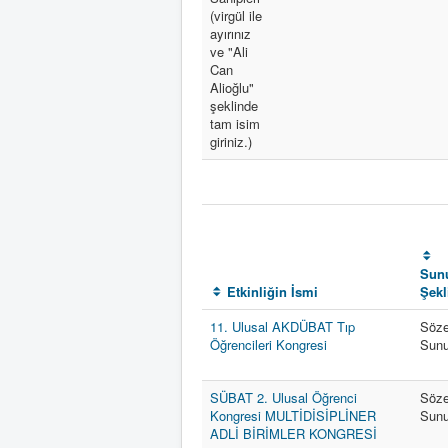
(virgül ile
ayırınız
ve "Ali
Can
Alioğlu"
şeklinde
tam isim
giriniz.)
Sun
Etkinliğin İsmi
Şekl
11. Ulusal AKDÜBAT Tıp
Söze
Öğrencileri Kongresi
Sun
SÜBAT 2. Ulusal Öğrenci
Söze
Kongresi MULTİDİSİPLİNER
Sun
ADLİ BİRİMLER KONGRESİ