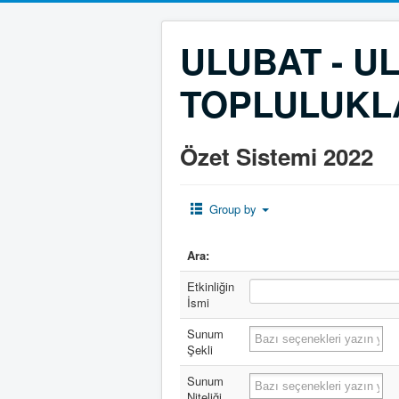
ULUBAT - U
TOPLULUKL
Özet Sistemi 2022
Group by
Ara:
Etkinliğin
İsmi
Sunum
Şekli
Sunum
Niteliği