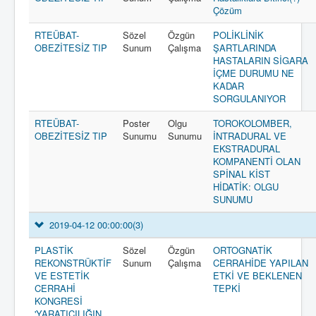
Çözüm
RTEÜBAT-
Sözel
Özgün
POLİKLİNİK
OBEZİTESİZ TIP
Sunum
Çalışma
ŞARTLARINDA
HASTALARIN SİGARA
İÇME DURUMU NE
KADAR
SORGULANIYOR
RTEÜBAT-
Poster
Olgu
TOROKOLOMBER,
OBEZİTESİZ TIP
Sunumu
Sunumu
İNTRADURAL VE
EKSTRADURAL
KOMPANENTİ OLAN
SPİNAL KİST
HİDATİK: OLGU
SUNUMU
2019-04-12 00:00:00
(3)
PLASTİK
Sözel
Özgün
ORTOGNATİK
REKONSTRÜKTİF
Sunum
Çalışma
CERRAHİDE YAPILAN
VE ESTETİK
ETKİ VE BEKLENEN
CERRAHİ
TEPKİ
KONGRESİ
'YARATICILIĞIN