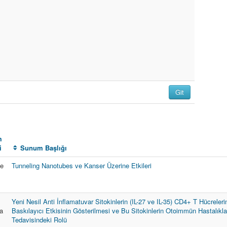
m
i
Sunum Başlığı
me
Tunneling Nanotubes ve Kanser Üzerine Etkileri
Yeni Nesil Anti İnflamatuvar Sitokinlerin (IL-27 ve IL-35) CD4+ T Hücreleri
a
Baskılayıcı Etkisinin Gösterilmesi ve Bu Sitokinlerin Otoimmün Hastalıkla
Tedavisindeki Rolü