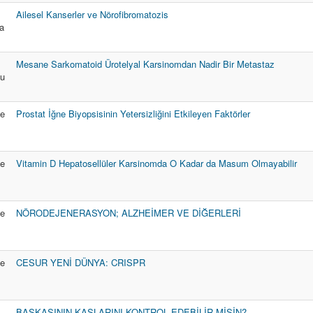
Ailesel Kanserler ve Nörofibromatozis
a
Mesane Sarkomatoid Ürotelyal Karsinomdan Nadir Bir Metastaz
u
me
Prostat İğne Biyopsisinin Yetersizliğini Etkileyen Faktörler
me
Vitamin D Hepatosellüler Karsinomda O Kadar da Masum Olmayabilir
me
NÖRODEJENERASYON; ALZHEİMER VE DİĞERLERİ
me
CESUR YENİ DÜNYA: CRISPR
BAŞKASININ KASLARINI KONTROL EDEBİLİR MİSİN?