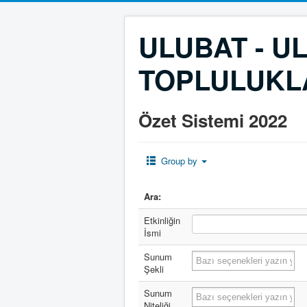
ULUBAT - U
TOPLULUKL
Özet Sistemi 2022
Group by
Ara:
Etkinliğin
İsmi
Sunum
Şekli
Sunum
Niteliği