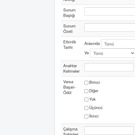
Sunum
Başlığı
Sunum
Özeti
Etkinlik
Arasında
Tarihi
Ve
Anahtar
Kelimeler
Varsa
Birinci
Başarı-
Diğer
Ödül
Yok
Üçüncü
İkinci
Çalışma
Sahipleri