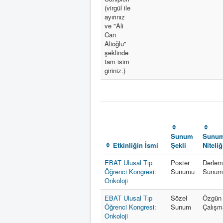
(virgül ile
ayırınız
ve "Ali
Can
Alioğlu"
şeklinde
tam isim
giriniz.)
Sunum
Sunu
Etkinliğin İsmi
Şekli
Niteliğ
EBAT Ulusal Tıp
Poster
Derle
Öğrenci Kongresi:
Sunumu
Sunum
Onkoloji
EBAT Ulusal Tıp
Sözel
Özgün
Öğrenci Kongresi:
Sunum
Çalışm
Onkoloji