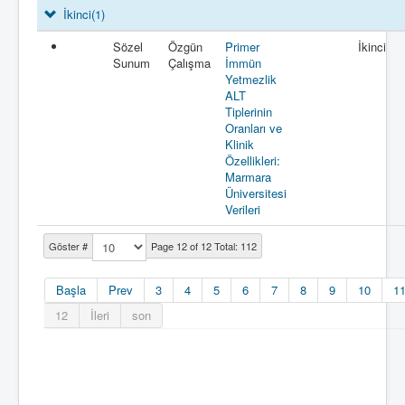
İkinci
(1)
Sözel
Özgün
Primer
İkinci
Sunum
Çalışma
İmmün
Yetmezlik
ALT
Tiplerinin
Oranları ve
Klinik
Özellikleri:
Marmara
Üniversitesi
Verileri
Göster #
Page 12 of 12 Total: 112
Başla
Prev
3
4
5
6
7
8
9
10
1
12
İleri
son