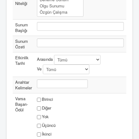
Niteliği
Sunum
Başlığı
Sunum
Özeti
Etkinlik
Arasında
Tarihi
Ve
Anahtar
Kelimeler
Varsa
Birinci
Başarı-
Diğer
Ödül
Yok
Üçüncü
İkinci