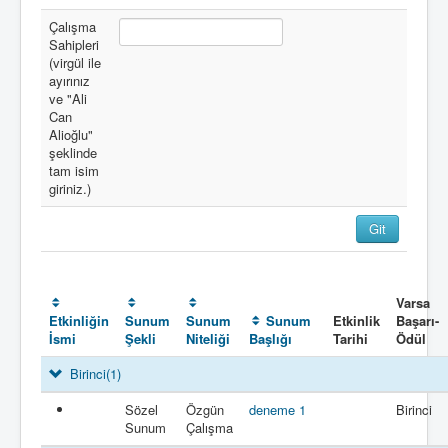
Çalışma
Sahipleri
(virgül ile
ayırınız
ve "Ali
Can
Alioğlu"
şeklinde
tam isim
giriniz.)
Varsa
Etkinliğin
Sunum
Sunum
Sunum
Etkinlik
Başarı-
İsmi
Şekli
Niteliği
Başlığı
Tarihi
Ödül
Birinci
(1)
Sözel
Özgün
deneme 1
Birinci
Sunum
Çalışma