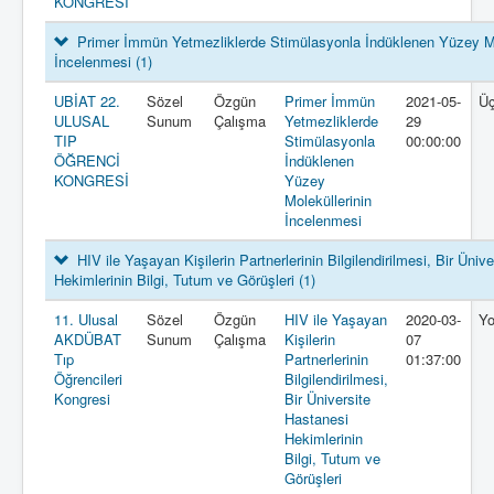
KONGRESİ
Primer İmmün Yetmezliklerde Stimülasyonla İndüklenen Yüzey Mo
İncelenmesi
(1)
UBİAT 22.
Sözel
Özgün
Primer İmmün
2021-05-
Ü
ULUSAL
Sunum
Çalışma
Yetmezliklerde
29
TIP
Stimülasyonla
00:00:00
ÖĞRENCİ
İndüklenen
KONGRESİ
Yüzey
Moleküllerinin
İncelenmesi
HIV ile Yaşayan Kişilerin Partnerlerinin Bilgilendirilmesi, Bir Üniv
Hekimlerinin Bilgi, Tutum ve Görüşleri
(1)
11. Ulusal
Sözel
Özgün
HIV ile Yaşayan
2020-03-
Y
AKDÜBAT
Sunum
Çalışma
Kişilerin
07
Tıp
Partnerlerinin
01:37:00
Öğrencileri
Bilgilendirilmesi,
Kongresi
Bir Üniversite
Hastanesi
Hekimlerinin
Bilgi, Tutum ve
Görüşleri