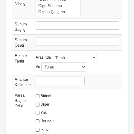
Niteliği
Sunum
Başlığı
Sunum
Özeti
Etkinlik
Arasında
Tarihi
Ve
Anahtar
Kelimeler
Varsa
Birinci
Başarı-
Diğer
Ödül
Yok
Üçüncü
İkinci