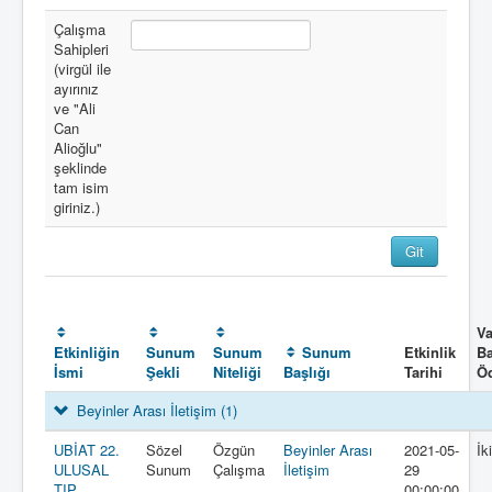
Çalışma
Sahipleri
(virgül ile
ayırınız
ve "Ali
Can
Alioğlu"
şeklinde
tam isim
giriniz.)
Va
Etkinliğin
Sunum
Sunum
Sunum
Etkinlik
Ba
İsmi
Şekli
Niteliği
Başlığı
Tarihi
Ö
Beyinler Arası İletişim
(1)
UBİAT 22.
Sözel
Özgün
Beyinler Arası
2021-05-
İk
ULUSAL
Sunum
Çalışma
İletişim
29
TIP
00:00:00