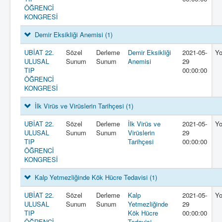
ÖĞRENCİ
KONGRESİ
Demir Eksikliği Anemisi
(1)
UBİAT 22.
Sözel
Derleme
Demir Eksikliği
2021-05-
Y
ULUSAL
Sunum
Sunum
Anemisi
29
TIP
00:00:00
ÖĞRENCİ
KONGRESİ
İlk Virüs ve Virüslerin Tarihçesi
(1)
UBİAT 22.
Sözel
Derleme
İlk Virüs ve
2021-05-
Y
ULUSAL
Sunum
Sunum
Virüslerin
29
TIP
Tarihçesi
00:00:00
ÖĞRENCİ
KONGRESİ
Kalp Yetmezliğinde Kök Hücre Tedavisi
(1)
UBİAT 22.
Sözel
Derleme
Kalp
2021-05-
Y
ULUSAL
Sunum
Sunum
Yetmezliğinde
29
TIP
Kök Hücre
00:00:00
ÖĞRENCİ
Tedavisi