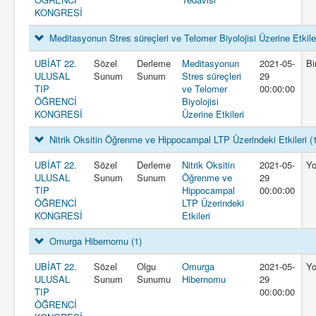
KONGRESİ
Meditasyonun Stres süreçleri ve Telomer Biyolojisi Üzerine Etkile
UBİAT 22.
Sözel
Derleme
Meditasyonun
2021-05-
Bi
ULUSAL
Sunum
Sunum
Stres süreçleri
29
TIP
ve Telomer
00:00:00
ÖĞRENCİ
Biyolojisi
KONGRESİ
Üzerine Etkileri
Nitrik Oksitin Öğrenme ve Hippocampal LTP Üzerindeki Etkileri
(
UBİAT 22.
Sözel
Derleme
Nitrik Oksitin
2021-05-
Y
ULUSAL
Sunum
Sunum
Öğrenme ve
29
TIP
Hippocampal
00:00:00
ÖĞRENCİ
LTP Üzerindeki
KONGRESİ
Etkileri
Omurga Hibernomu
(1)
UBİAT 22.
Sözel
Olgu
Omurga
2021-05-
Y
ULUSAL
Sunum
Sunumu
Hibernomu
29
TIP
00:00:00
ÖĞRENCİ