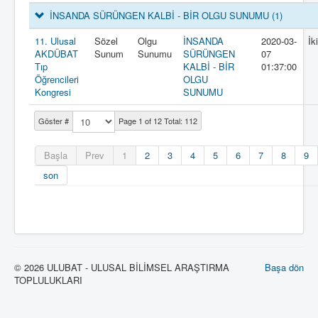
İNSANDA SÜRÜNGEN KALBİ - BİR OLGU SUNUMU
(1)
11. Ulusal
Sözel
Olgu
İNSANDA
2020-03-
İk
AKDÜBAT
Sunum
Sunumu
SÜRÜNGEN
07
Tıp
KALBİ - BİR
01:37:00
Öğrencileri
OLGU
Kongresi
SUNUMU
Göster #
Page 1 of 12 Total: 112
Başla
Prev
1
2
3
4
5
6
7
8
9
son
© 2026 ULUBAT - ULUSAL BİLİMSEL ARAŞTIRMA
Başa dön
TOPLULUKLARI