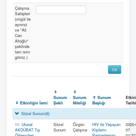
Çalışma
Sahipleri
(virgül ile
ayırınız
ve "Ali
Can
Alioğlu"
şeklinde
tam isim
giriniz.)
Sunum
Sunum
Sunum
Etkin
Etkinliğin İsmi
Şekli
Niteliği
Başlığı
Tarih
Sözel Sunum
(9)
11. Ulusal
Sözel
Özgün
HIV ile Yaşayan
2020-
AKDÜBAT Tıp
Sunum
Çalışma
Kişilerin
07
Öğrencileri
Partnerlerinin
01:37