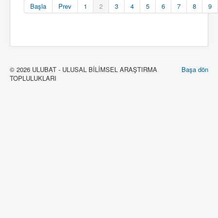
Başla
Prev
1
2
3
4
5
6
7
8
9
© 2026 ULUBAT - ULUSAL BİLİMSEL ARAŞTIRMA
Başa dön
TOPLULUKLARI