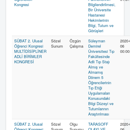
Kongresi
Bilgilendirilmesi,
Bir Üniversite
Hastanesi
Hekimlerinin
Bilgi, Tutum ve
Görüşleri
SÜBAT 2. Ulusal
Sözel
Özgün
Süleyman
2020-
Öğrenci Kongresi
Sunum
Çalışma
Demirel
06
MULTİDİSİPLİNER
Üniversitesi Tıp
00:00
ADLİ BİRİMLER
Fakültesinde
KONGRESİ
Adli Tıp Stajı
Almış ve
Almamış
Dönem 5
Öğrencilerinin
Tıp Etiği
Uygulamaları
Konusundaki
Bilgi Düzeyi ve
Tutumlarının
Araştırılması
SÜBAT 2. Ulusal
Sözel
Olgu
TARASOFF
2020-
Öğrenci Kongresi
Sunum
Sunumu
OLAYI VE
06