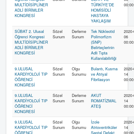
MULTİDİSİPLİNER
TÜRKİYE’DE
00:00
ADLİ BİRİMLER
HOMİSİDLİ
KONGRESİ
HASTAYA
YAKLAŞIM
SÜBAT 2. Ulusal
Sözel
Derleme
Tek Nükleotid
2020-
Öğrenci Kongresi
Sunum
Sunum
Polimorfizm
06
MULTİDİSİPLİNER
(SNP)
00:00
ADLİ BİRİMLER
Belirteçlerinin
KONGRESİ
Adli Tıpta
Kullanılabilirliği
9.ULUSAL
Sözel
Olgu
Bulantı, Kusma
2020-
KARDİYOLOJİ TIP
Sunum
Sunumu
ve Atriyal
14
ÖĞRENCİ
Fibrilasyon
00:00
KONGRESİ
9.ULUSAL
Sözel
Derleme
AKUT
2020-
KARDİYOLOJİ TIP
Sunum
Sunum
ROMATİZMAL
14
ÖĞRENCİ
ATEŞ
00:00
KONGRESİ
9.ULUSAL
Sözel
Olgu
İzole
2020-
KARDİYOLOJİ TIP
Sunum
Sunumu
Atrioventriküler
14
ÖĞRENCİ
Septal Defekt
00:00