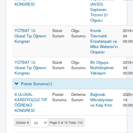
KONGRESİ
(AVSD)
Saptanan
Trizomi 21
Olgusu
YÜTBAT 13.
Sözel
Olgu
Kronik
2019-
Ulusal Tıp Öğrenci
Sunum
Sunumu
Travmatik
04
Kongresi
Ensefalopati ve
00:00
Mike Webster’ın
Otopsisi
YÜTBAT 13.
Sözel
Olgu
Bir Olguya
2019-
Ulusal Tıp Öğrenci
Sunum
Sunumu
Multidisipliner
04
Kongresi
Yaklaşım
00:00
Poster Sunumu
(1)
9.ULUSAL
Poster
Derleme
Bağırsak
2020-
KARDİYOLOJİ TIP
Sunumu
Sunum
Mikrobiyotası
14
ÖĞRENCİ
ve Kalp Krizi
00:00
KONGRESİ
Göster #
Page 2 of 12 Total: 112