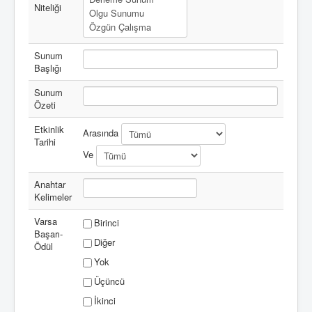
Niteliği
Sunum
Başlığı
Sunum
Özeti
Etkinlik
Arasında
Tarihi
Ve
Anahtar
Kelimeler
Varsa
Birinci
Başarı-
Diğer
Ödül
Yok
Üçüncü
İkinci