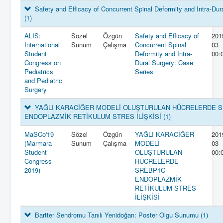
Safety and Efficacy of Concurrent Spinal Deformity and Intra-Dur
(1)
ALIS:
Sözel
Özgün
Safety and Efficacy of
201
International
Sunum
Çalışma
Concurrent Spinal
03
Student
Deformity and Intra-
00:
Congress on
Dural Surgery: Case
Pediatrics
Series
and Pediatric
Surgery
YAĞLI KARACİĞER MODELİ OLUŞTURULAN HÜCRELERDE S
ENDOPLAZMİK RETİKULUM STRES İLİŞKİSİ
(1)
MaSCo'19
Sözel
Özgün
YAĞLI KARACİĞER
201
(Marmara
Sunum
Çalışma
MODELİ
03
Student
OLUŞTURULAN
00:
Congress
HÜCRELERDE
2019)
SREBP1C-
ENDOPLAZMİK
RETİKULUM STRES
İLİŞKİSİ
Bartter Sendromu Tanılı Yenidoğan: Poster Olgu Sunumu
(1)