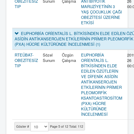
OBEZİTESİZ
Sunum
Çalışma
ANTİBİYOTİK
26
TIP
MARUZİYETİNİN 3
00:
YAŞ ÇOCUKLUK ÇAĞI
OBEZİTESİ ÜZERİNE
ETKİSİ
EUPHORBİA ORİENTALİS L. BİTKİSİNDEN ELDE EDİLEN ÖZÜ
ASİDİN ANTİKANSEROJEN ETKİLERİNİN PRİMER PLEOMORFİ
(PXA) HÜCRE KÜLTÜRÜNDE İNCELENMESİ
(1)
RTEÜBAT-
Sözel
Özgün
EUPHORBİA
201
OBEZİTESİZ
Sunum
Çalışma
ORİENTALİS L.
26
TIP
BİTKİSİNDEN ELDE
00:
EDİLEN ÖZÜTLERİN
VE DİFENİK ASİDİN
ANTİKANSEROJEN
ETKİLERİNİN PRİMER
PLEOMORFİK
KSANTOASTROSİTOM
(PXA) HÜCRE
KÜLTÜRÜNDE
İNCELENMESİ
Göster #
Page 5 of 12 Total: 112