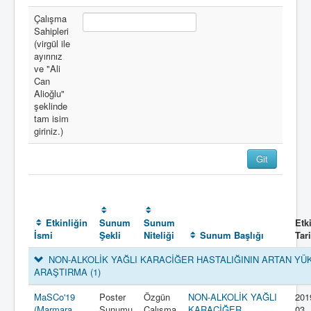
Çalışma
Sahipleri
(virgül ile
ayırınız
ve "Ali
Can
Alioğlu"
şeklinde
tam isim
giriniz.)
Etkinliğin
Sunum
Sunum
Etk
İsmi
Şekli
Niteliği
Sunum Başlığı
Tar
NON-ALKOLİK YAĞLI KARACİĞER HASTALIĞININ ARTAN YÜK
ARAŞTIRMA
(1)
MaSCo'19
Poster
Özgün
NON-ALKOLİK YAĞLI
201
(Marmara
Sunumu
Çalışma
KARACİĞER
03