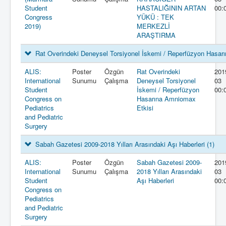
Student
HASTALIĞININ ARTAN
00:
Congress
YÜKÜ : TEK
2019)
MERKEZLİ
ARAŞTIRMA
Rat Overindeki Deneysel Torsiyonel İskemi / Reperfüzyon Hasa
ALIS:
Poster
Özgün
Rat Overindeki
201
International
Sunumu
Çalışma
Deneysel Torsiyonel
03
Student
İskemi / Reperfüzyon
00:
Congress on
Hasarına Amniomax
Pediatrics
Etkisi
and Pediatric
Surgery
Sabah Gazetesi 2009-2018 Yılları Arasındaki Aşı Haberleri
(1)
ALIS:
Poster
Özgün
Sabah Gazetesi 2009-
201
International
Sunumu
Çalışma
2018 Yılları Arasındaki
03
Student
Aşı Haberleri
00:
Congress on
Pediatrics
and Pediatric
Surgery