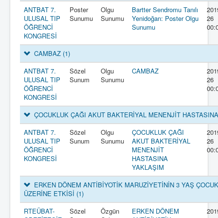
ANTBAT 7.
Poster
Olgu
Bartter Sendromu Tanılı
201
ULUSAL TIP
Sunumu
Sunumu
Yenidoğan: Poster Olgu
26
ÖĞRENCİ
Sunumu
00:
KONGRESİ
CAMBAZ
(1)
ANTBAT 7.
Sözel
Olgu
CAMBAZ
201
ULUSAL TIP
Sunum
Sunumu
26
ÖĞRENCİ
00:
KONGRESİ
ÇOCUKLUK ÇAĞI AKUT BAKTERİYAL MENENJİT HASTASIN
ANTBAT 7.
Sözel
Olgu
ÇOCUKLUK ÇAĞI
201
ULUSAL TIP
Sunum
Sunumu
AKUT BAKTERİYAL
26
ÖĞRENCİ
MENENJİT
00:
KONGRESİ
HASTASINA
YAKLAŞIM
ERKEN DÖNEM ANTİBİYOTİK MARUZİYETİNİN 3 YAŞ ÇOCUK
ÜZERİNE ETKİSİ
(1)
RTEÜBAT-
Sözel
Özgün
ERKEN DÖNEM
201