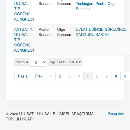
ULUSAL
Sunumu
Sunumu
Yenidoğan: Poster Olgu
TIP
Sunumu
ÖĞRENCİ
KONGRESİ
ANTBAT 7.
Poster
Olgu
EVLAT EDİNME SÜRECİNDE
ULUSAL
Sunumu
Sunumu
KANGURU BAKIMI
TIP
ÖĞRENCİ
KONGRESİ
Göster #
Page 5 of 12 Total: 112
Başla
Prev
1
2
3
4
5
6
7
8
9
© 2026 ULUBAT - ULUSAL BİLİMSEL ARAŞTIRMA
Başa dön
TOPLULUKLARI