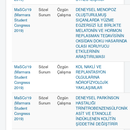
MaSCo'19
Sözel
Özgün
DENEYSEL MENOPOZ
(Marmara
Sunum
Çalışma
OLUŞTURULMUŞ
Student
SIÇANLARDA YÜZME
Congress
EGZERSİZİ İLE BİRLİKTE
2019)
MELATONİN VE HORMON
REPLASMAN TEDAVİSİNİN
OKSİDAN DOKU HASARINDA
OLASI KORUYUCU
ETKİLERİNİN
ARAŞTIRILMASI
MaSCo'19
Sözel
Özgün
KOL NAKLİ VE
(Marmara
Sunum
Çalışma
REPLANTASYON
Student
OLGULARINA
Congress
NÖROFİZYOLOJİK
2019)
YAKLAŞIMLAR
MaSCo'19
Sözel
Özgün
DENEYSEL PARKİNSON
(Marmara
Sunum
Çalışma
HASTALIĞI
Student
TRİNİTROBENZENSÜLFONİK
Congress
ASİT VE ETANOLLE
2019)
İNDÜKLENEN KOLİTİN
ŞİDDETİNİ DEĞİŞTİRİR