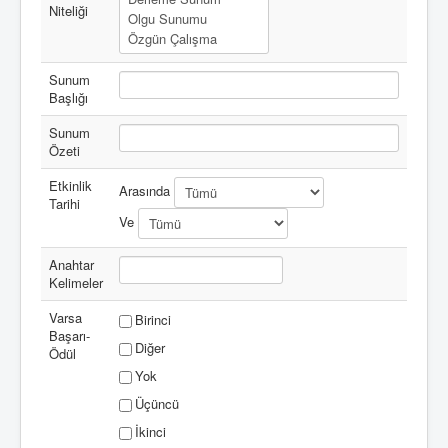
Niteliği
Sunum
Başlığı
Sunum
Özeti
Etkinlik
Arasında
Tarihi
Ve
Anahtar
Kelimeler
Varsa
Birinci
Başarı-
Diğer
Ödül
Yok
Üçüncü
İkinci