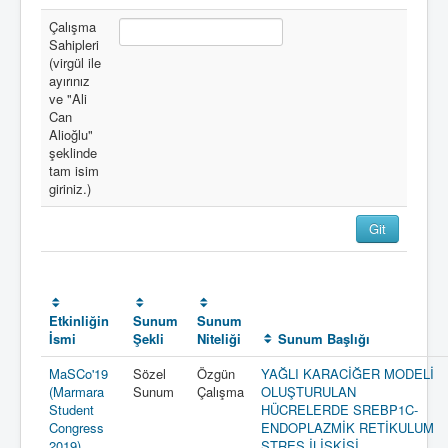
Çalışma
Sahipleri
(virgül ile
ayırınız
ve "Ali
Can
Alioğlu"
şeklinde
tam isim
giriniz.)
Etkinliğin
Sunum
Sunum
İsmi
Şekli
Niteliği
Sunum Başlığı
MaSCo'19
Sözel
Özgün
YAĞLI KARACİĞER MODELİ
(Marmara
Sunum
Çalışma
OLUŞTURULAN
Student
HÜCRELERDE SREBP1C-
Congress
ENDOPLAZMİK RETİKULUM
2019)
STRES İLİŞKİSİ